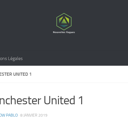
ons Légales
STER UNITED 1
chester United 1
OW PABLO
·
8 JANVIER 2019