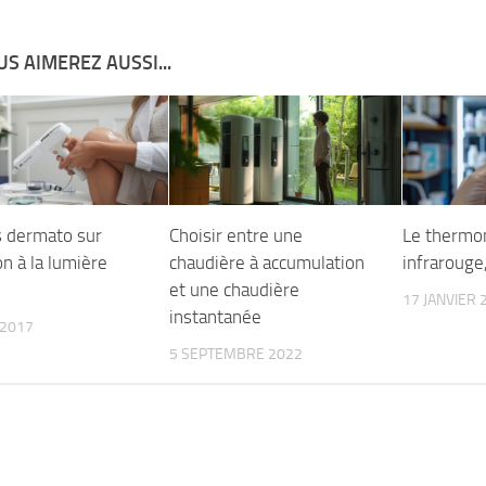
S AIMEREZ AUSSI...
s dermato sur
Choisir entre une
Le thermo
ion à la lumière
chaudière à accumulation
infrarouge,
et une chaudière
17 JANVIER 
instantanée
 2017
5 SEPTEMBRE 2022