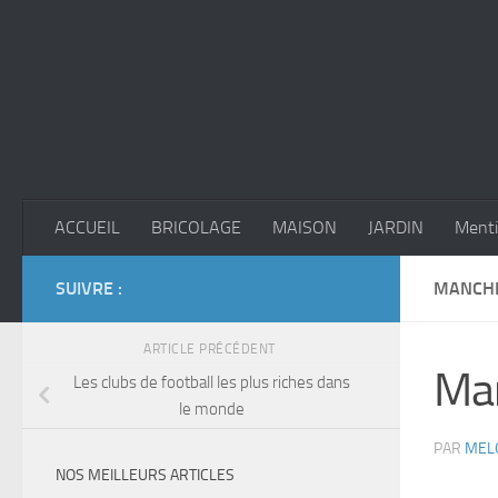
Skip to content
ACCUEIL
BRICOLAGE
MAISON
JARDIN
Menti
SUIVRE :
MANCHE
ARTICLE PRÉCÉDENT
Man
Les clubs de football les plus riches dans
le monde
PAR
MEL
NOS MEILLEURS ARTICLES