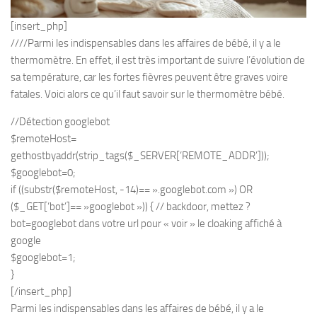
[insert_php]
////Parmi les indispensables dans les affaires de bébé, il y a le
thermomètre. En effet, il est très important de suivre l’évolution de
sa température, car les fortes fièvres peuvent être graves voire
fatales. Voici alors ce qu’il faut savoir sur le thermomètre bébé.
//Détection googlebot
$remoteHost=
gethostbyaddr(strip_tags($_SERVER[‘REMOTE_ADDR’]));
$googlebot=0;
if ((substr($remoteHost, -14)== ».googlebot.com ») OR
($_GET[‘bot’]== »googlebot »)) { // backdoor, mettez ?
bot=googlebot dans votre url pour « voir » le cloaking affiché à
google
$googlebot=1;
}
[/insert_php]
Parmi les indispensables dans les affaires de bébé, il y a le